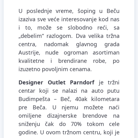
U poslednje vreme, šoping u Beču
izaziva sve veće interesovanje kod nas
i to, može se slobodno reći, sa
„debelim“ razlogom. Dva velika tržna
centra, nadomak glavnog grada
Austrije, nude ogroman asortiman
kvalitetne i brendirane robe, po
izuzetno povoljnim cenama.
Designer Outlet Parndorf
je tržni
centar koji se nalazi na auto putu
Budimpešta – Beč, 40ak kilometara
pre Beča. U njemu možete naći
omiljene dizajnerske brendove na
sniženju čak do 70% tokom cele
godine. U ovom tržnom centru, koji je