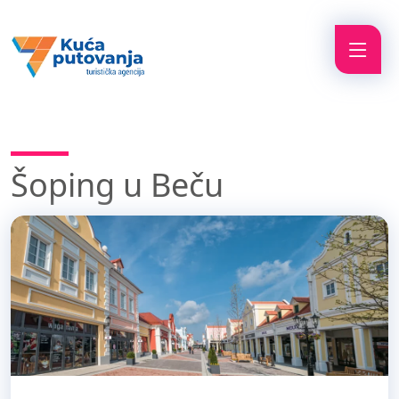
Šoping u Beču