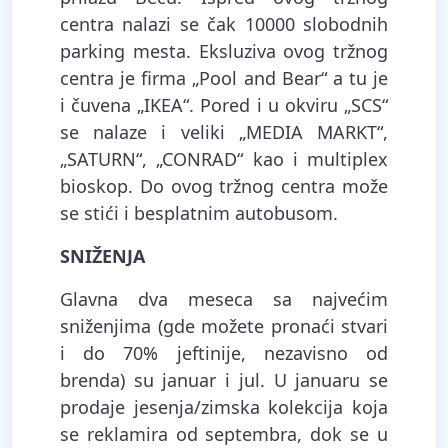
centra nalazi se čak 10000 slobodnih
parking mesta. Eksluziva ovog tržnog
centra je firma „Pool and Bear“ a tu je
i čuvena „IKEA“. Pored i u okviru „SCS“
se nalaze i veliki „MEDIA MARKT“,
„SATURN“, „CONRAD“ kao i multiplex
bioskop. Do ovog tržnog centra može
se stići i besplatnim autobusom.
SNIŽENJA
Glavna dva meseca sa najvećim
sniženjima (gde možete pronaći stvari
i do 70% jeftinije, nezavisno od
brenda) su januar i jul. U januaru se
prodaje jesenja/zimska kolekcija koja
se reklamira od septembra, dok se u