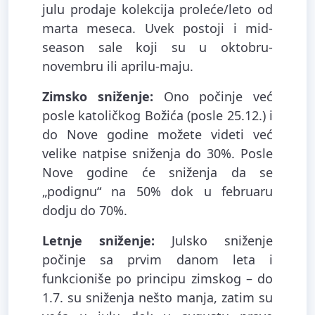
julu prodaje kolekcija proleće/leto od
marta meseca. Uvek postoji i mid-
season sale koji su u oktobru-
novembru ili aprilu-maju.
Zimsko sniženje:
Ono počinje već
posle katoličkog Božića (posle 25.12.) i
do Nove godine možete videti već
velike natpise sniženja do 30%. Posle
Nove godine će sniženja da se
„podignu“ na 50% dok u februaru
dodju do 70%.
Letnje sniženje:
Julsko sniženje
počinje sa prvim danom leta i
funkcioniše po principu zimskog – do
1.7. su sniženja nešto manja, zatim su