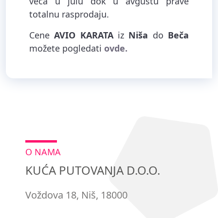
veća u julu dok u avgustu prave
totalnu rasprodaju.
Cene
AVIO KARATA
iz
Niša
do
Beča
možete pogledati
ovde.
O NAMA
KUĆA PUTOVANJA D.O.O.
Voždova 18, Niš, 18000