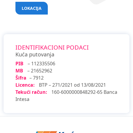
LOKACIJA
IDENTIFIKACIONI PODACI
Kuća putovanja
PIB
– 112335506
MB
– 21652962
Šifra
– 7912
Licenca:
BTP – 271/2021 od 13/08/2021
Tekući račun:
160-6000000848292-65 Banca
Intesa