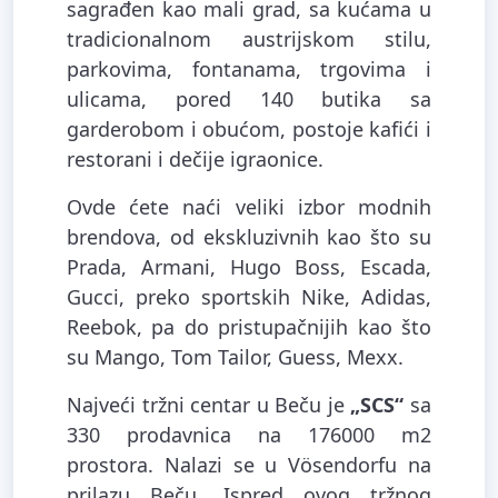
sagrađen kao mali grad, sa kućama u
tradicionalnom austrijskom stilu,
parkovima, fontanama, trgovima i
ulicama, pored 140 butika sa
garderobom i obućom, postoje kafići i
restorani i dečije igraonice.
Ovde ćete naći veliki izbor modnih
brendova, od ekskluzivnih kao što su
Prada, Armani, Hugo Boss, Escada,
Gucci, preko sportskih Nike, Adidas,
Reebok, pa do pristupačnijih kao što
su Mango, Tom Tailor, Guess, Mexx.
Najveći tržni centar u Beču je
„SCS“
sa
330 prodavnica na 176000 m2
prostora. Nalazi se u Vösendorfu na
prilazu Beču. Ispred ovog tržnog