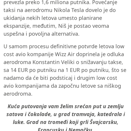
prevezla preko 1,6 miliona putnika. Povećanje
taksi na aerodromu Nikola Tesla dovelo je do
ukidanja nekih letova umesto planirane
ekspanzije, međutim, Niš je postao veoma
uspešna i povoljna alternativa.
U samom procesu definitivne potvrde letova low
cost avio kompanije Wizz Air doprinela je odluka
aerodroma Konstantin Veliki o snižavanju takse,
sa 14 EUR po putniku na 1 EUR po putniku, što se
nadamo da će biti podsticaj i drugim low cost
avio kompanijama da započnu letove sa niškog
aerodroma.
Kuća putovanja vam želim srećan put u zemlju
satova i čokolade, u grad tramvaja, katedrala i
luke. Grad na tromeđi koji grli Švajcarsku,
Francusku i Nemačku.