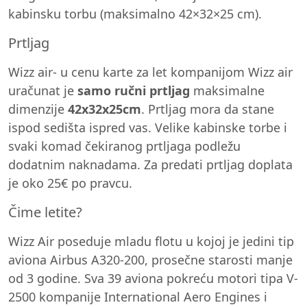
kabinsku torbu (maksimalno 42×32×25 cm).
Prtljag
Wizz air- u cenu karte za let kompanijom Wizz air
uračunat je
samo ručni prtljag
maksimalne
dimenzije
42x32x25cm
. Prtljag mora da stane
ispod sedišta ispred vas. Velike kabinske torbe i
svaki komad čekiranog prtljaga podležu
dodatnim naknadama. Za predati prtljag doplata
je oko 25€ po pravcu.
Čime letite?
Wizz Air poseduje mladu flotu u kojoj je jedini tip
aviona Airbus A320-200, prosečne starosti manje
od 3 godine. Sva 39 aviona pokreću motori tipa V-
2500 kompanije International Aero Engines i