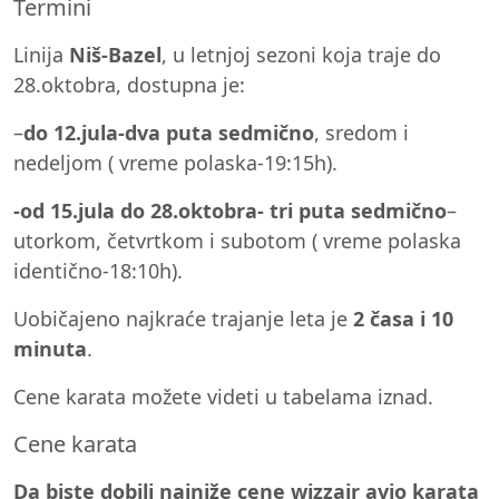
Termini
Linija
Niš-Bazel
, u letnjoj sezoni koja traje do
28.oktobra, dostupna je:
–
do 12.jula-dva puta sedmično
, sredom i
nedeljom ( vreme polaska-19:15h).
-od 15.jula do 28.oktobra- tri puta sedmično
–
utorkom, četvrtkom i subotom ( vreme polaska
identično-18:10h).
Uobičajeno najkraće trajanje leta je
2 časa i 10
minuta
.
Cene karata možete videti u tabelama iznad.
Cene karata
Da biste dobili najniže cene wizzair avio karata