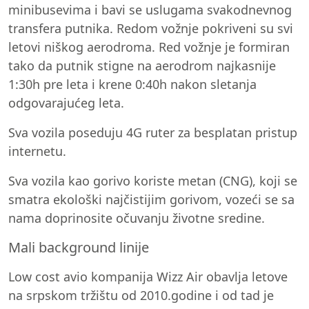
minibusevima i bavi se uslugama svakodnevnog
transfera putnika. Redom vožnje pokriveni su svi
letovi niškog aerodroma. Red vožnje je formiran
tako da putnik stigne na aerodrom najkasnije
1:30h pre leta i krene 0:40h nakon sletanja
odgovarajućeg leta.
Sva vozila poseduju 4G ruter za besplatan pristup
internetu.
Sva vozila kao gorivo koriste metan (CNG), koji se
smatra ekološki najčistijim gorivom, vozeći se sa
nama doprinosite očuvanju životne sredine.
Mali background linije
Low cost avio kompanija Wizz Air obavlja letove
na srpskom tržištu od 2010.godine i od tad je