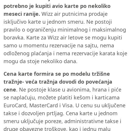
potrebno je kupiti avio karte po
nekoliko
meseci ranije.
Wizz air putnicima prodaje
isključivo karte u jednom smeru. Ne postoji
pravilo o ograničenju minimalnog i maksimalnog
boravka. Karte za Wizz air letove se mogu kupiti
samo u momentu rezervacije na sajtu, nema
odloženog plaćanja i nema rezervacije karata koje
mogu da stoje nekoliko dana.
Cena karte formira
se po modelu
tržišne
tražnje-
veća tražnja
dovodi do
povećanja
cene
. Ne postoje klase u avionima, hrana i piće
se naplaćuju, možete platiti kešom i karticama
EuroCard, MasterCard i Visa. U cenu su uključene
takse i dozvoljen prtljag. Cena karte u jednom
smeru uključuje poreze, administrativne takse i
druge obavezne troškove, kao i jednu malu