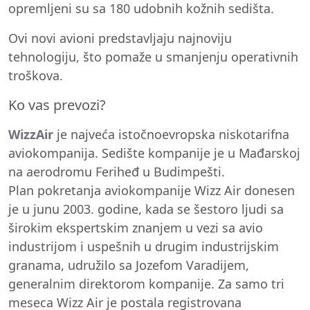
opremljeni su sa 180 udobnih kožnih sedišta.
Ovi novi avioni predstavljaju najnoviju
tehnologiju, što pomaže u smanjenju operativnih
troškova.
Ko vas prevozi?
WizzAir
je najveća istočnoevropska niskotarifna
aviokompanija. Sedište kompanije je u Mađarskoj
na aerodromu Feriheđ u Budimpešti.
Plan pokretanja aviokompanije Wizz Air donesen
je u junu 2003. godine, kada se šestoro ljudi sa
širokim ekspertskim znanjem u vezi sa avio
industrijom i uspešnih u drugim industrijskim
granama, udružilo sa Jozefom Varadijem,
generalnim direktorom kompanije. Za samo tri
meseca Wizz Air je postala registrovana