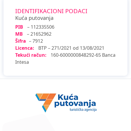
IDENTIFIKACIONI PODACI
Kuća putovanja
PIB
– 112335506
MB
– 21652962
Šifra
– 7912
Licenca:
BTP – 271/2021 od 13/08/2021
Tekući račun:
160-6000000848292-65 Banca
Intesa