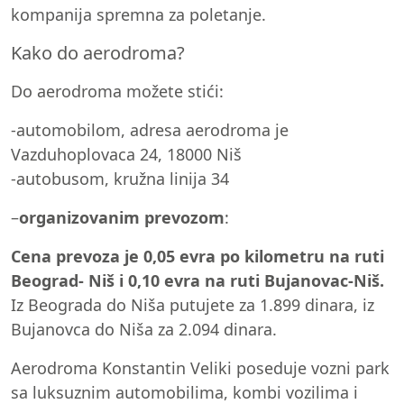
kompanija spremna za poletanje.
Kako do aerodroma?
Do aerodroma možete stići:
-automobilom, adresa aerodroma je
Vazduhoplovaca 24, 18000 Niš
-autobusom, kružna linija 34
–
organizovanim prevozom
:
Cena prevoza je 0,05 evra po kilometru na ruti
Beograd- Niš i 0,10 evra na ruti Bujanovac-Niš.
Iz Beograda do Niša putujete za 1.899 dinara, iz
Bujanovca do Niša za 2.094 dinara.
Aerodroma Konstantin Veliki poseduje vozni park
sa luksuznim automobilima, kombi vozilima i