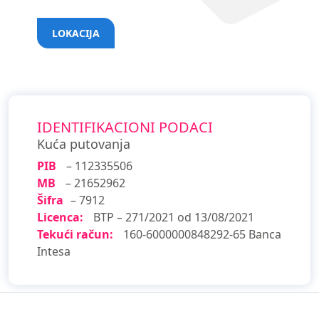
LOKACIJA
IDENTIFIKACIONI PODACI
Kuća putovanja
PIB
– 112335506
MB
– 21652962
Šifra
– 7912
Licenca:
BTP – 271/2021 od 13/08/2021
Tekući račun:
160-6000000848292-65 Banca
Intesa