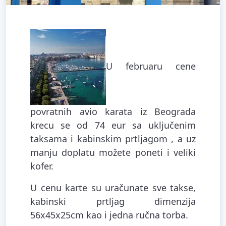
U februaru cene
povratnih avio karata iz Beograda
krecu se od 74 eur sa uključenim
taksama i kabinskim prtljagom , a uz
manju doplatu možete poneti i veliki
kofer.
U cenu karte su uračunate sve takse,
kabinski prtljag dimenzija
56x45x25cm kao i jedna ručna torba.