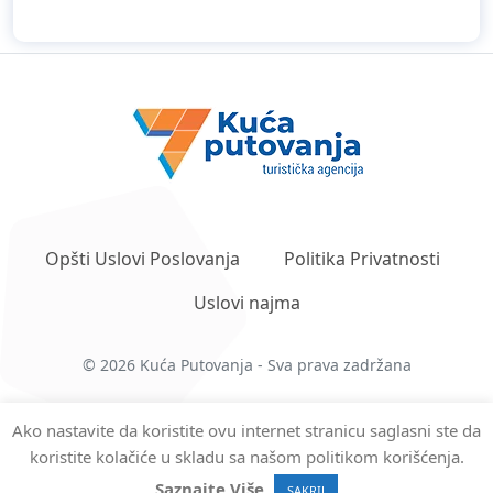
Opšti Uslovi Poslovanja
Politika Privatnosti
Uslovi najma
© 2026 Kuća Putovanja - Sva prava zadržana
Ako nastavite da koristite ovu internet stranicu saglasni ste da
koristite kolačiće u skladu sa našom politikom korišćenja.
English
Srpski
Saznajte Više
SAKRIJ