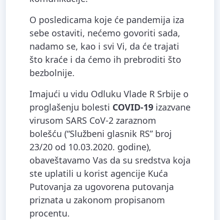
O posledicama koje će pandemija iza
sebe ostaviti, nećemo govoriti sada,
nadamo se, kao i svi Vi, da će trajati
što kraće i da ćemo ih prebroditi što
bezbolnije.
Imajući u vidu Odluku Vlade R Srbije o
proglašenju bolesti
COVID-19
izazvane
virusom SARS CoV-2 zaraznom
bolešću (“Službeni glasnik RS” broj
23/20 od 10.03.2020. godine),
obaveštavamo Vas da su sredstva koja
ste uplatili u korist agencije Kuća
Putovanja za ugovorena putovanja
priznata u zakonom propisanom
procentu.