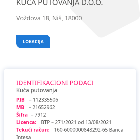
KUĆA PUTOVANJA D.O.O.
Voždova 18, Niš, 18000
LOKACIJA
IDENTIFIKACIONI PODACI
Kuća putovanja
PIB
– 112335506
MB
– 21652962
Šifra
– 7912
Licenca:
BTP – 271/2021 od 13/08/2021
Tekući račun:
160-6000000848292-65 Banca
Intesa