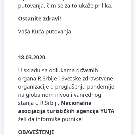
putovanja, čim se za to ukaže prilika.
Ostanite zdravi!
Vaša Kuća putovanja
18.03.2020.
U skladu sa odlukama državnih
organa R.Srbije i Svetske zdravstvene
organizacije o proglašenju pandemije
na globalnom nivou i vanrednog
stanja u R.Srbiji,
Nacionalna
asocijacija turističkih agencija YUTA
želi da informiše putnike:
OBAVEŠTENJE