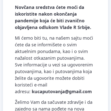
Novčana sredstva ćete moći da
iskoristite nakon okončanja
pandemije koja će biti zvanično
objavljena odlukom Vlade R Srbije.
Mi ćemo biti tu, na našem sajtu moći
ćete da se informišete o svim
aktuelnim ponudama, kao i o svim
nažalost otkazanim putovanjima.
Sve informacije u vezi sa ugovorenim
putovanjima, kao i putovanjima koja
želite da ugovorite možete dobiti
koristeći e-mail
adresu:
kucaputovanja@gmail.com
Želimo Vam da sačuvate zdravlje i da
zajedno sa nama pođete na nova