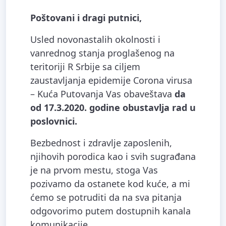
Poštovani i dragi putnici,
Usled novonastalih okolnosti i
vanrednog stanja proglašenog na
teritoriji R Srbije sa ciljem
zaustavljanja epidemije Corona virusa
– Kuća Putovanja Vas obaveštava
da
od 17.3.2020. godine obustavlja rad u
poslovnici.
Bezbednost i zdravlje zaposlenih,
njihovih porodica kao i svih sugrađana
je na prvom mestu, stoga Vas
pozivamo da ostanete kod kuće, a mi
ćemo se potruditi da na sva pitanja
odgovorimo putem dostupnih kanala
komunikacije.